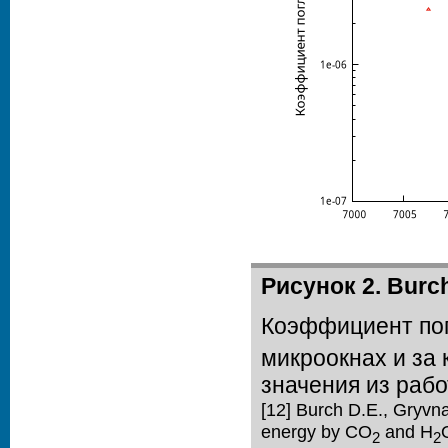
Рисунок 2. Burch 
Коэффициент по
микроокнах и за
значения из работ
[12] Burch D.E., Gryvna
energy by CO
and H
2
2