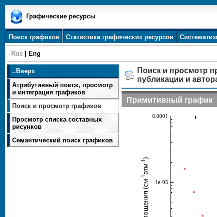
Графические ресурсы
Поиск графиков
Статистика графических ресурсов
Систематиз
Rus
|
Eng
Поиск и просмотр п
..
Вверх
публикации и автор
Атрибутивный поиск, просмотр
и интеграция графиков
Примитивный график
Поиск и просмотр графиков
Просмотр списка составных
рисунков
Семантический поиск графиков