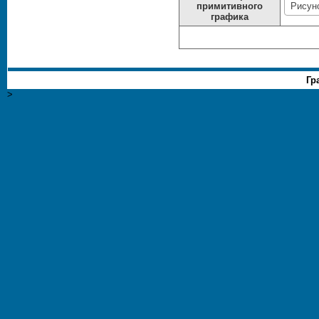
примитивного
графика
Гр
>