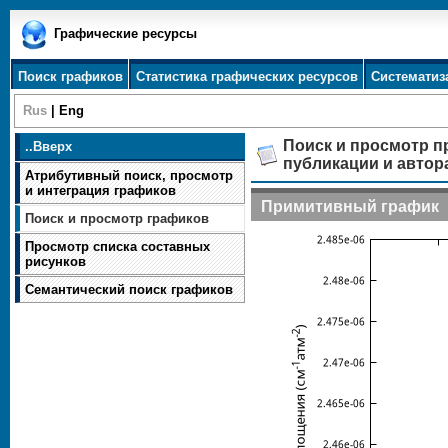
Графические ресурсы
Поиск графиков
Статистика графических ресурсов
Систематиз
Rus
|
Eng
Поиск и просмотр п
..
Вверх
публикации и автор
Атрибутивный поиск, просмотр
и интеграция графиков
Примитивный график
Поиск и просмотр графиков
Просмотр списка составных
рисунков
Семантический поиск графиков