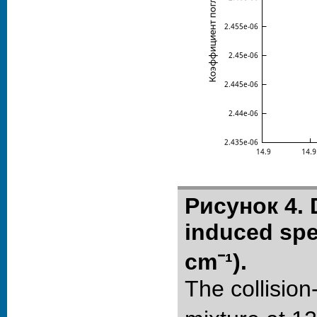
Рисунок 4. D
induced spe
cm⁻¹).
The collisio