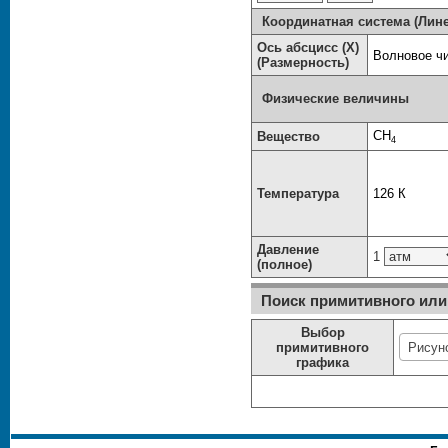
Координатная система (Лин
Ось абсцисс (X)
Волновое чи
(Размерность)
Физические величины
CH
Вещество
4
Температура
126 К
Давление
1
(полное)
Поиск примитивного или 
Выбор
примитивного
графика