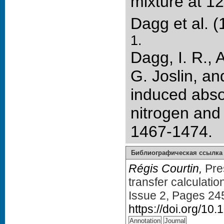
mixture at 1
Dagg et al. 
1.
Dagg, I. R., 
G. Joslin, an
induced abso
nitrogen and
1467-1474.
Библиографическая ссылка
Régis Courtin,
Pres
transfer calculatio
Issue 2, Pages 24
https://doi.org/1