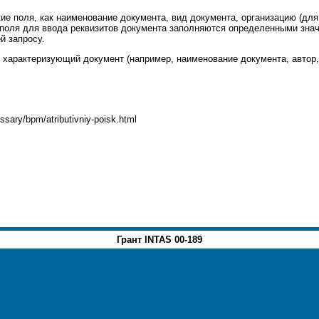
кие поля, как наименование документа,
вид документа
, организацию (для
 поля для ввода реквизитов документа заполняются определенными зна
й запросу.
, характеризующий документ (например, наименование документа, автор,
ossary/bpm/atributivniy-poisk.html
Грант INTAS 00-189