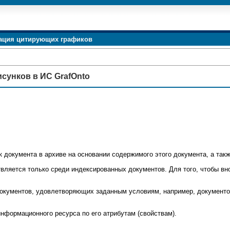
ация цитирующих графиков
исунков в ИС GrafOnto
к документа в архиве на основании содержимого этого документа, а так
твляется только среди
индексированных документов
. Для того, чтобы в
документов, удовлетворяющих заданным условиям, например, документ
информационного ресурса по его атрибутам (свойствам).