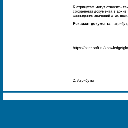
К атрибутам могут относить та
сохранении документа в архив
совпадение значений этих поле
Реквизит документа
- атрибут
https://piter-soft.ru/knowledge/gl
2. Атрибуты