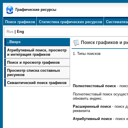
Графические ресурсы
Поиск графиков
Статистика графических ресурсов
Систематиз
Rus
|
Eng
..
Вверх
Поиск графиков и р
Атрибутивный поиск, просмотр
1. Типы поисков
и интеграция графиков
Поиск и просмотр графиков
Просмотр списка составных
рисунков
Семантический поиск графиков
Полнотекстовый поиск
- поис
Полнотекстовый поиск осущес
обновить индекс.
Расширенный поиск
- поиск 
реквизита
Атрибутивный поиск
- поиск 